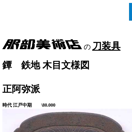
刀装具
の
鐔 鉄地 木目文様図
正阿弥派
時代 江戸中期 \80.000