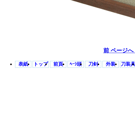
前 ページ
表紙
トップ
前頁
ﾍｰｼ頭
刀剣
外装
刀装