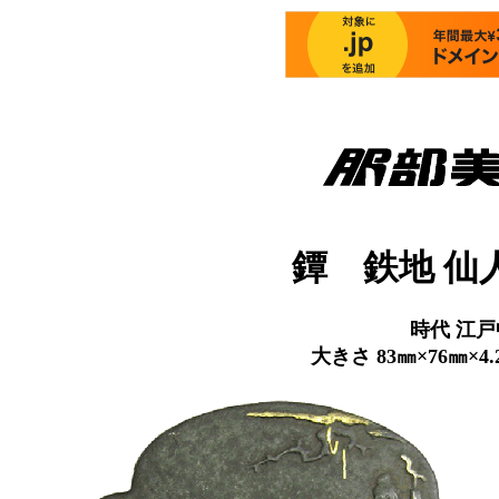
鐔 鉄地 
時代 江
大きさ 83㎜×76㎜×4.2