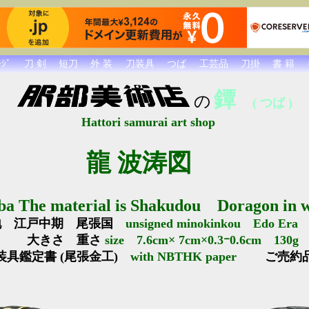
ｼﾞ
刀 剣
短刀
外 装
刀装具
つば
工芸品
刀掛
書 籍
鐔
の
( つば )
Hattori samurai art shop
龍 波涛図
ba The material is Shakudou Doragon in 
地 江戸中期 尾張国
unsigned minokinkou Edo Era 2
大きさ 重さ
size 7.6cm× 7cm×0.3ｰ0.6cm 130g
装具鑑定書 (尾張金工)
with NBTHK paper
ご売約