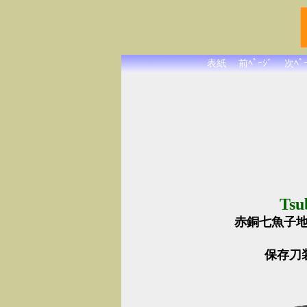
表紙
前ﾍﾟｰｼﾞ
次ﾍﾟｰ
Tsu
赤銅七魚子
保存刀