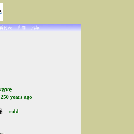
番付表
店舗
沿革
wave
50 years ago
品
sold