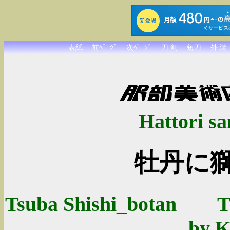
表紙
前ﾍﾟｰｼﾞ
次ﾍﾟｰｼﾞ
刀 剣
短刀
外 装
Hattori sa
牡丹に
Tsuba Shishi_botan Th
by K