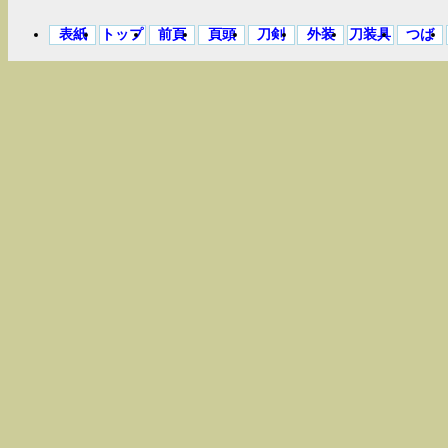
表紙
トップ
前頁
頁頭
刀剣
外装
刀装具
つば