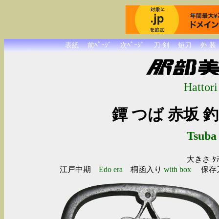
表紙
前ﾍﾟｰｼﾞ
次ﾍﾟｰｼﾞ
刀 剣
短刀
外 装
Hattori
鐔 つば 赤坂
Tsuba 
大きさ ﾀﾃ
江戸中期
Edo era
桐函入り
with box
保存刀