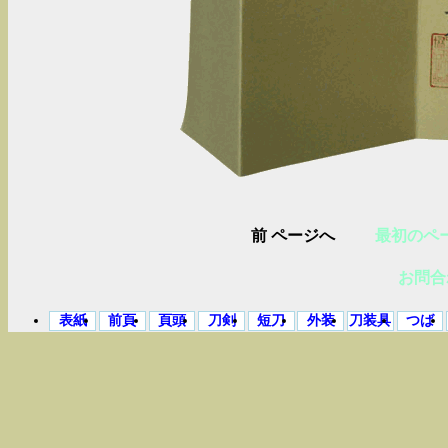
前 ページへ
最初のペ
お問合わ
表紙
前頁
頁頭
刀剣
短刀
外装
刀装具
つば