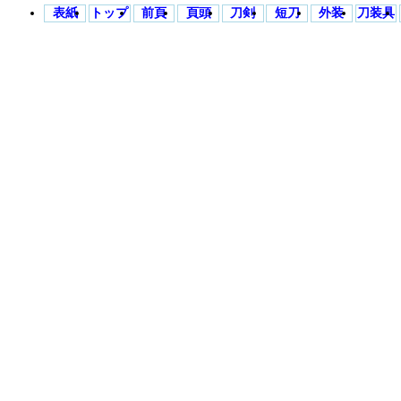
表紙
トップ
前頁
頁頭
刀剣
短刀
外装
刀装具