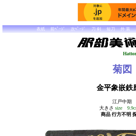
表紙
前ﾍﾟｰｼﾞ
次ﾍﾟｰｼﾞ
刀 剣
短刀
外 装
Hattor
菊図
金平象嵌鉄磨地 Go
江戸中
大きさ
size 9.9
商品 行方不明 