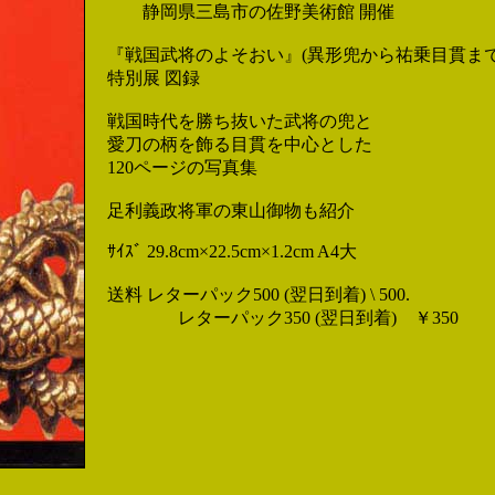
静岡県三島市の佐野美術館 開催
『戦国武将のよそおい』(異形兜から祐乗目貫まで
特別展 図録
戦国時代を勝ち抜いた武将の兜と
愛刀の柄を飾る目貫を中心とした
120ページの写真集
足利義政将軍の東山御物も紹介
ｻｲｽﾞ 29.8cm×22.5cm×1.2cm A4大
送料 レターパック500 (翌日到着) \ 500.
レターパック350 (翌日到着) ￥350