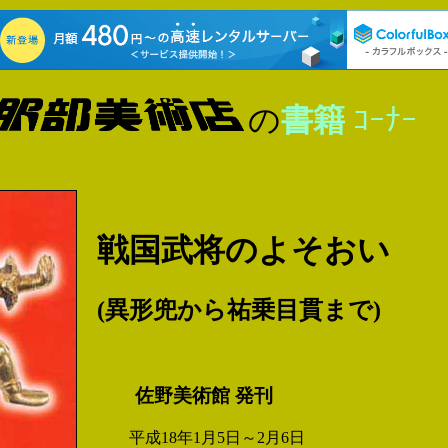
の
書籍
ｺｰﾅｰ
戦国武将のよそおい
(異形兜から祐乗目貫まで)
佐野美術館 発刊
平成18年1月5日～2月6日