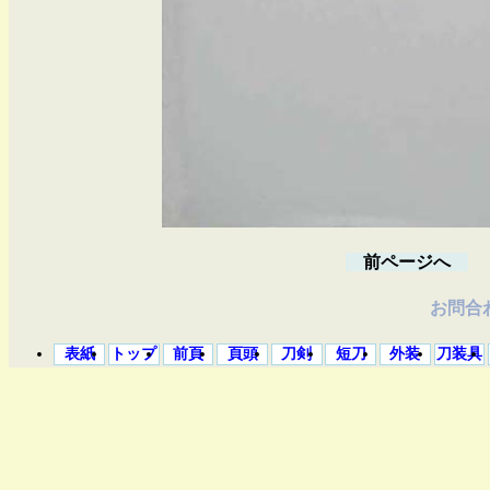
前ページへ
お問合わ
表紙
トップ
前頁
頁頭
刀剣
短刀
外装
刀装具