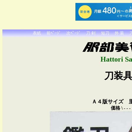
表紙
前ﾍﾟｰｼﾞ
次ﾍﾟｰｼﾞ
刀 剣
短刀
外 装
Hattori S
刀装
Ａ４版サイズ 里
価格 \ - 