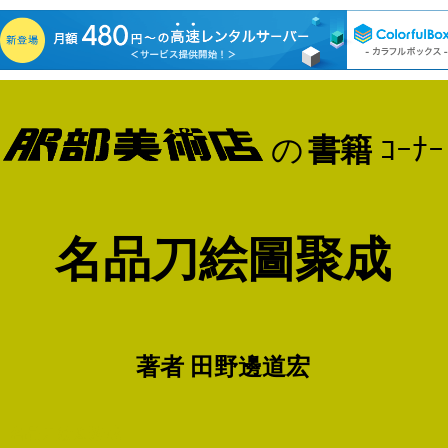
の
書籍
ｺｰﾅｰ
名品刀絵圖聚成
著者 田野邊道宏
 名品刀絵図聚成