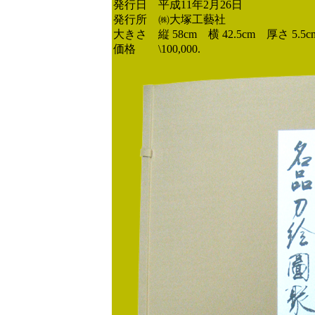
発行日 平成11年2月26日
発行所 ㈱大塚工藝社
大きさ 縦 58cm 横 42.5cm 厚さ 5.5c
価格 \100,000.