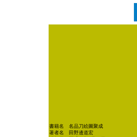
書籍名 名品刀絵圖聚成
著者名 田野邊道宏
田野辺道宏 先生